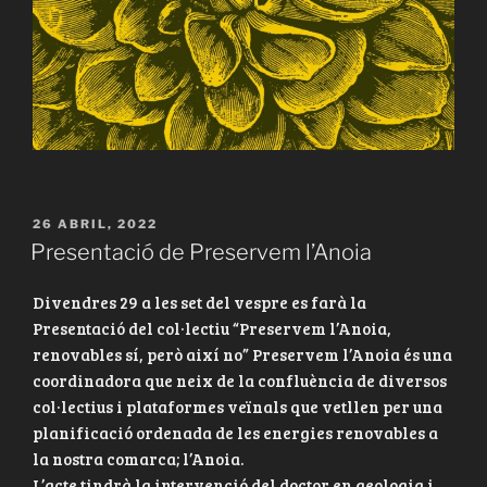
PUBLICAT
26 ABRIL, 2022
A
Presentació de Preservem l’Anoia
Divendres 29 a les set del vespre es farà la
Presentació del col·lectiu “Preservem l’Anoia,
renovables sí, però així no” Preservem l’Anoia és una
coordinadora que neix de la confluència de diversos
col·lectius i plataformes veïnals que vetllen per una
planificació ordenada de les energies renovables a
la nostra comarca; l’Anoia.
L’acte tindrà la intervenció del doctor en geologia i