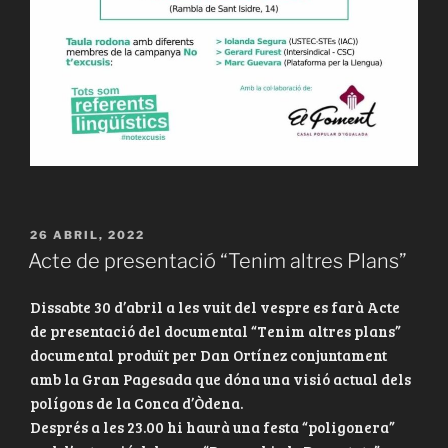
PUBLICAT
26 ABRIL, 2022
A
Acte de presentació “Tenim altres Plans”
Dissabte 30 d’abril a les vuit del vespre es farà Acte
de presentació del documental “Tenim altres plans”
documental produït per Dan Ortínez conjuntament
amb la Gran Pagesada que dóna una visió actual dels
polígons de la Conca d’Òdena.
Després a les 23.00 hi haurà una festa “poligonera”