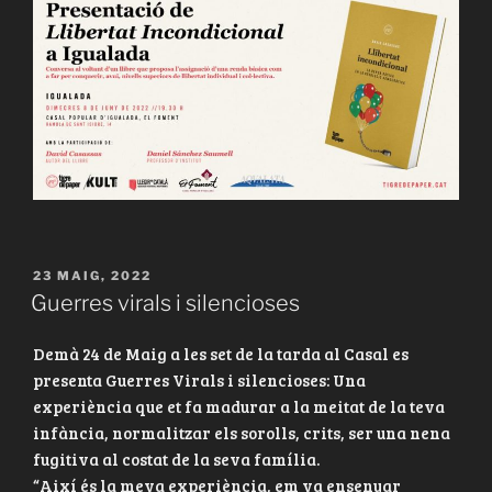
PUBLICAT
23 MAIG, 2022
A
Guerres virals i silencioses
Demà 24 de Maig a les set de la tarda al Casal es
presenta Guerres Virals i silencioses: Una
experiència que et fa madurar a la meitat de la teva
infància, normalitzar els sorolls, crits, ser una nena
fugitiva al costat de la seva família.
“Així és la meva experiència, em va ensenyar