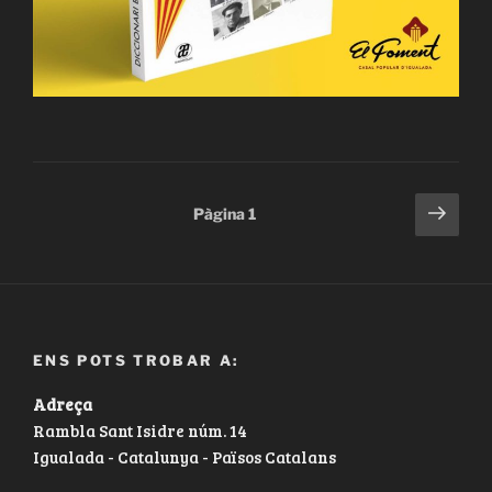
Navegació
Pàgi
Pàgina
1
segü
d'entrades
ENS POTS TROBAR A:
Adreça
Rambla Sant Isidre núm. 14
Igualada - Catalunya - Països Catalans