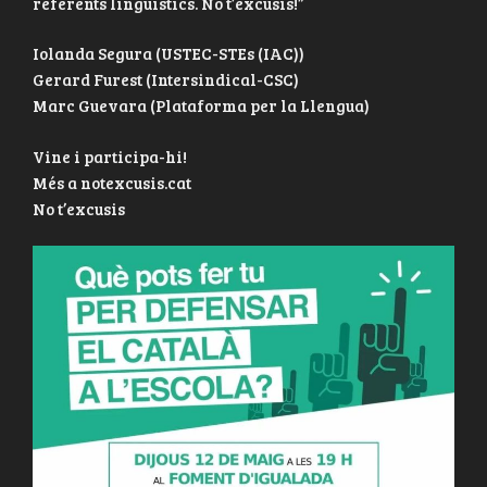
referents lingüístics. No t’excusis!”
Iolanda Segura (USTEC-STEs (IAC))
Gerard Furest (Intersindical-CSC)
Marc Guevara (Plataforma per la Llengua)
Vine i participa-hi!
Més a notexcusis.cat
No t’excusis